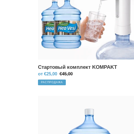
Стартовый комплект KOMPAKT
Цена
от
€25,00
Обычная
€45,00
со
цена
РАСПРОДАЖА
скидкой
Вода
Hea
Vesi
19л
(Бесплатная
доставка)