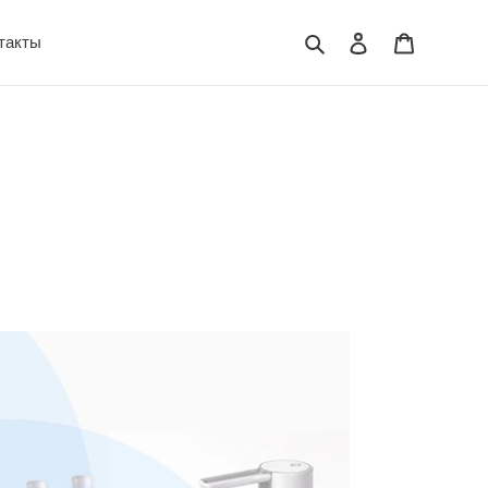
Поиск
Войти
Корзина
такты
дписка
MPAKT