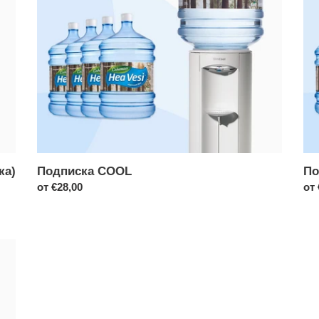
ка)
Подписка COOL
По
Обычная
от
€28,00
Об
от
цена
це