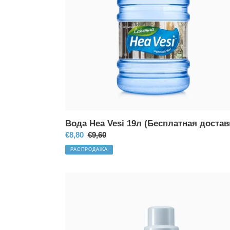
Вода Hea Vesi 19л (Бесплатная достав
Цена
€8,80
Обычная
€9,60
со
цена
РАСПРОДАЖА
скидкой
Ручная
помпа