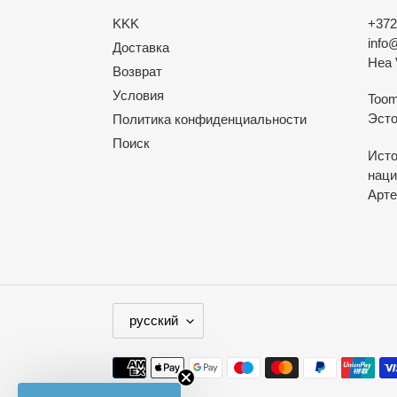
KKK
+372
info
Доставка
Hea 
Возврат
Условия
Toom
Эсто
Политика конфиденциальности
Поиск
Исто
наци
Арте
Я
русский
З
Ы
Способы
К
оплаты