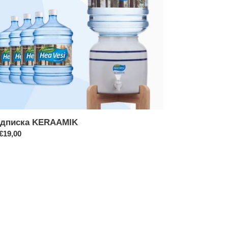
дписка KERAAMIK
ычная
€19,00
на