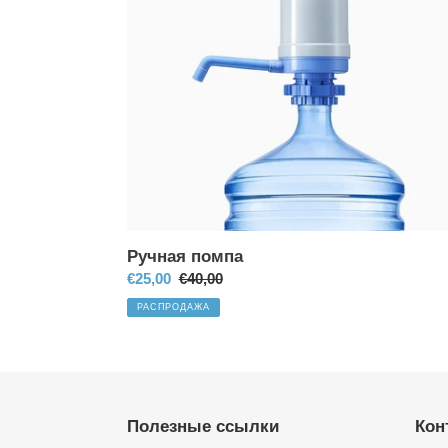
Ручная помпа
Цена
€25,00
Обычная
€40,00
со
цена
РАСПРОДАЖА
скидкой
Полезные ссылки
Кон