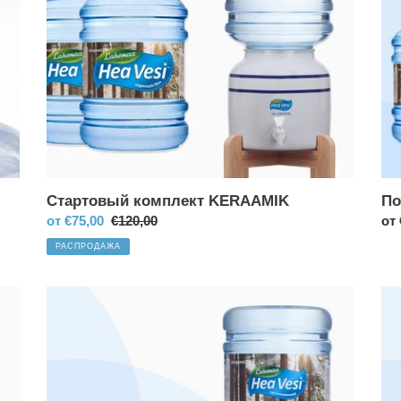
я
:
Стартовый комплект KERAAMIK
По
Цена
от
€75,00
Обычная
€120,00
Об
от
со
цена
це
РАСПРОДАЖА
скидкой
Подписка
По
COOL
KE